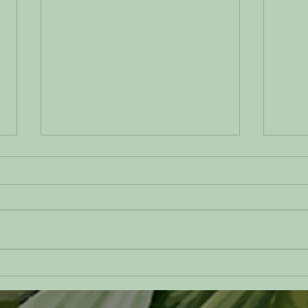
Cuando la tradición se vuelve
La ar
inspiración: la cocina colombiana
colom
vista desde Cuerdo
encue