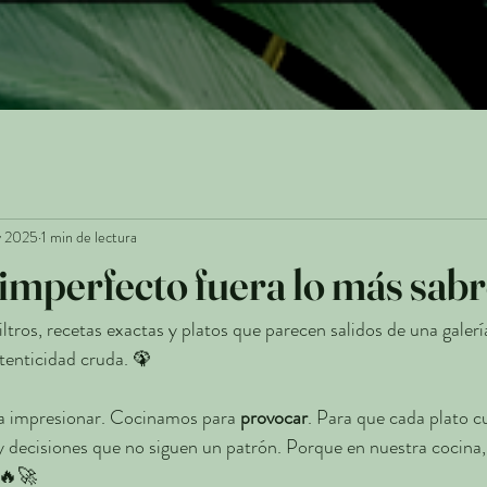
y 2025
1 min de lectura
o imperfecto fuera lo más sab
tros, recetas exactas y platos que parecen salidos de una galería
utenticidad cruda. 🦚
a impresionar. Cocinamos para 
provocar
. Para que cada plato c
, y decisiones que no siguen un patrón. Porque en nuestra cocina,
 🔥🚀