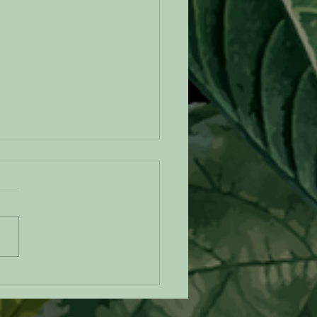
epa de choclo: un clásico
biano que siempre
ntra nuevas formas de