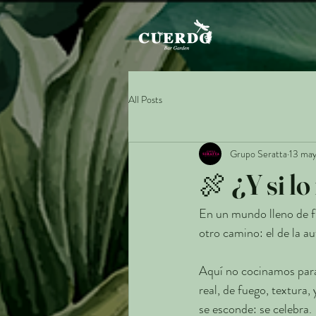
All Posts
Grupo Seratta
13 ma
🍖 ¿Y si l
En un mundo lleno de fil
otro camino: el de la a
Aquí no cocinamos par
real, de fuego, textura
se esconde: se celebra.