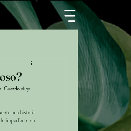
roso?
, 
Cuerdo
 elige 
uente una historia 
 lo imperfecto no 