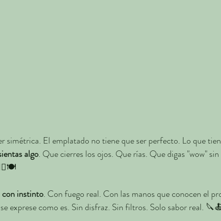
er simétrica. El emplatado no tiene que ser perfecto. Lo que tien
sientas algo
. Que cierres los ojos. Que rías. Que digas "wow" sin
♀️🍽️
con instinto
. Con fuego real. Con las manos que conocen el pro
se exprese como es. Sin disfraz. Sin filtros. Solo sabor real. 🔪