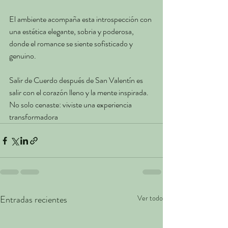
El ambiente acompaña esta introspección con 
una estética elegante, sobria y poderosa, 
donde el romance se siente sofisticado y 
genuino.
Salir de Cuerdo después de San Valentín es 
salir con el corazón lleno y la mente inspirada. 
No solo cenaste: viviste una experiencia 
transformadora
Entradas recientes
Ver todo