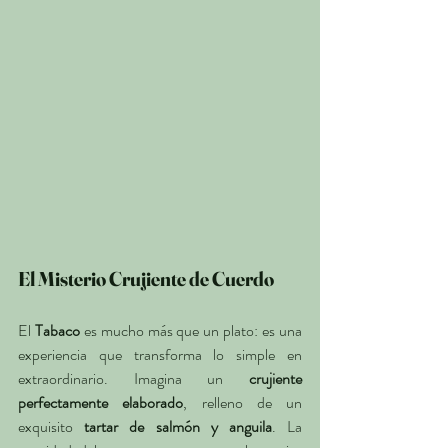
El Misterio Crujiente de Cuerdo
El 
Tabaco
 es mucho más que un plato: es una 
experiencia que transforma lo simple en 
extraordinario. Imagina un 
crujiente 
perfectamente elaborado
, relleno de un 
exquisito 
tartar de salmón y anguila
. La 