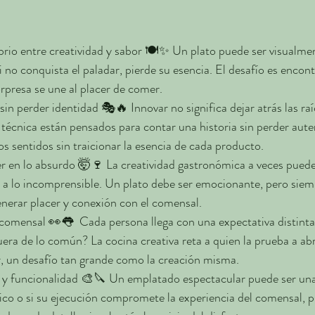
brio entre creatividad y sabor 🍽️✨ Un plato puede ser visualme
i no conquista el paladar, pierde su esencia. El desafío es encont
rpresa se une al placer de comer.
sin perder identidad 🎭🔥 Innovar no significa dejar atrás las ra
 técnica están pensados para contar una historia sin perder auten
os sentidos sin traicionar la esencia de cada producto.
r en lo absurdo 🤯🍷 La creatividad gastronómica a veces puede 
 a lo incomprensible. Un plato debe ser emocionante, pero siem
enerar placer y conexión con el comensal.
comensal 👀👅  Cada persona llega con una expectativa distinta. 
uera de lo común? La cocina creativa reta a quien la prueba a abr
r, un desafío tan grande como la creación misma.
a y funcionalidad 🎨🔪 Un emplatado espectacular puede ser una
tico o si su ejecución compromete la experiencia del comensal, p