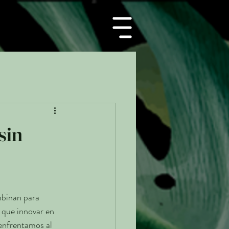
sin
mbinan para 
que innovar en 
enfrentamos al 