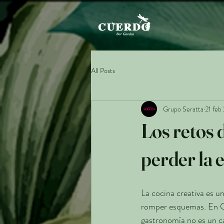
All Posts
Grupo Seratta
21 feb
Los retos d
perder la 
La cocina creativa es u
romper esquemas. En Cu
gastronomía no es un c