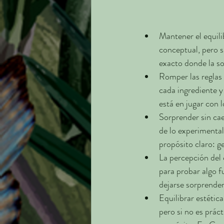
Mantener el equili
conceptual, pero s
exacto donde la so
Romper las reglas 
cada ingrediente y
está en jugar con l
Sorprender sin cae
de lo experimental
propósito claro: g
La percepción del 
para probar algo f
dejarse sorprende
Equilibrar estétic
pero si no es prác