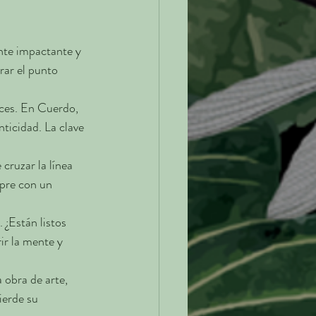
nte impactante y 
rar el punto 
íces. En Cuerdo, 
ticidad. La clave 
cruzar la línea 
pre con un 
¿Están listos 
ir la mente y 
 obra de arte, 
ierde su 