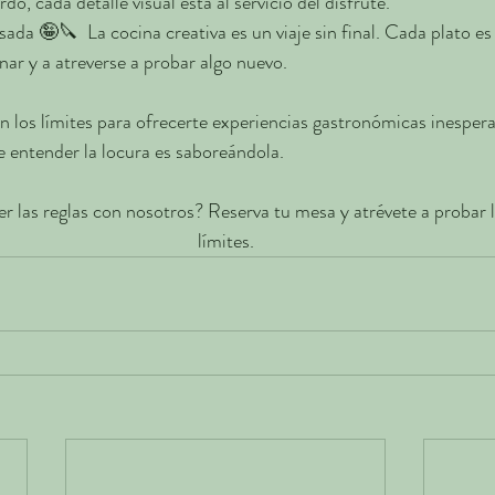
o, cada detalle visual está al servicio del disfrute.
ada 🤪🔪  La cocina creativa es un viaje sin final. Cada plato es 
nar y a atreverse a probar algo nuevo. 
los límites para ofrecerte experiencias gastronómicas inespera
e entender la locura es saboreándola.
er las reglas con nosotros? Reserva tu mesa y atrévete a probar la
límites.