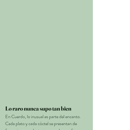
Lo raro nunca supo tan bien
En Cuerdo, lo inusual es parte del encanto. 
Cada plato y cada cóctel se presentan de 