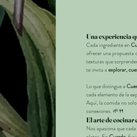
Una experiencia qu
Cada ingrediente en 
Cu
ofrecer una propuesta c
texturas que sorprenden
te invita a 
explorar, cue
Lo que distingue a 
Cue
cada elemento de la exp
Aquí, la comida no solo
conexiones. 🌱🍴
El arte de cocinar
Nos apasiona que cada c
platos. En 
Cuerdo
, fus