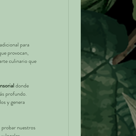
adicional para 
que provocan, 
rte culinario que 
ensorial
 donde 
ás profundo. 
dos y genera 
 probar nuestros 
y locales, 