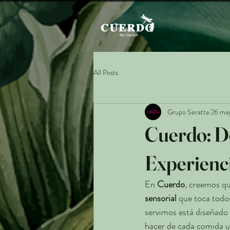
All Posts
Grupo Seratta
26 ma
Cuerdo: D
Experienc
En 
Cuerdo
, creemos q
sensorial
 que toca todo
servimos está diseñado 
hacer de cada comida 