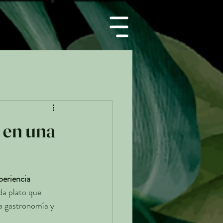
 en una
periencia 
da plato que 
la gastronomía y 