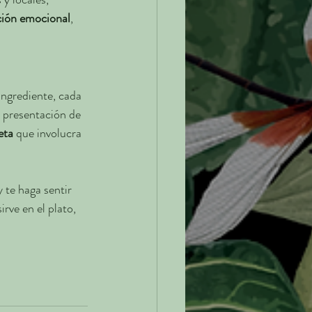
ción emocional
, 
ingrediente, cada 
a presentación de 
eta
 que involucra 
 te haga sentir 
irve en el plato, 