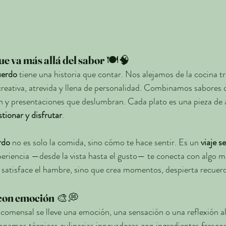
e va más allá del sabor
 🍽️🧠
erdo
 tiene una historia que contar. Nos alejamos de la cocina tr
reativa, atrevida y llena de personalidad. Combinamos sabores 
 y presentaciones que deslumbran. Cada plato es una pieza de a
stionar y disfrutar
.
rdo
 no es solo la comida, sino cómo te hace sentir. Es un 
viaje s
eriencia —desde la vista hasta el gusto— te conecta con algo m
 satisface el hambre, sino que crea momentos, despierta recuer
 con emoción
 🎨💭
omensal se lleve una emoción, una sensación o una reflexión al
ionamos técnicas culinarias innovadoras con ingredientes frescos 