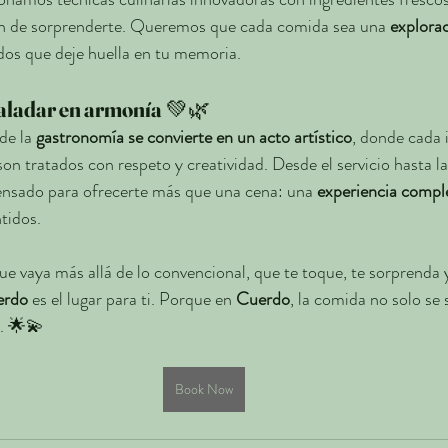
ón de sorprenderte. Queremos que cada comida sea una 
explora
idos que deje huella en tu memoria.
aladar en armonía
 💚🌿
de la 
gastronomía se convierte en un acto artístico
, donde cada 
n tratados con respeto y creatividad. Desde el servicio hasta l
ensado para ofrecerte más que una cena: una 
experiencia compl
tidos.
e vaya más allá de lo convencional, que te toque, te sorprenda y
erdo
 es el lugar para ti. Porque en 
Cuerdo
, la comida no solo se s
a. 🌟💫
Book Now