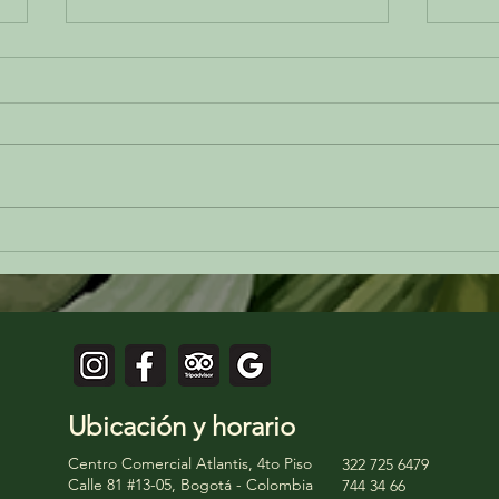
Cuando la tradición se vuelve
La ar
inspiración: la cocina colombiana
colom
vista desde Cuerdo
encue
sorpr
Ubicación y horario
Centro Comercial Atlantis, 4to Piso
322 725 6479
Calle 81 #13-05, Bogotá - Colombia
744 34 66