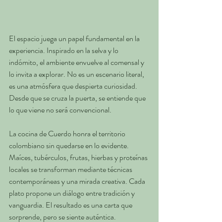
El espacio juega un papel fundamental en la 
experiencia. Inspirado en la selva y lo 
indómito, el ambiente envuelve al comensal y 
lo invita a explorar. No es un escenario literal, 
es una atmósfera que despierta curiosidad. 
Desde que se cruza la puerta, se entiende que 
lo que viene no será convencional.
La cocina de Cuerdo honra el territorio 
colombiano sin quedarse en lo evidente. 
Maíces, tubérculos, frutas, hierbas y proteínas 
locales se transforman mediante técnicas 
contemporáneas y una mirada creativa. Cada 
plato propone un diálogo entre tradición y 
vanguardia. El resultado es una carta que 
sorprende, pero se siente auténtica.