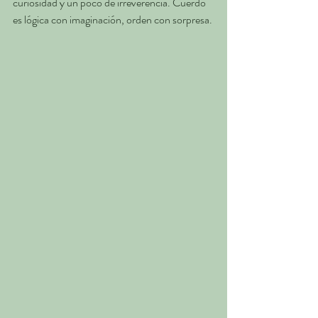
curiosidad y un poco de irreverencia. Cuerdo 
es lógica con imaginación, orden con sorpresa.