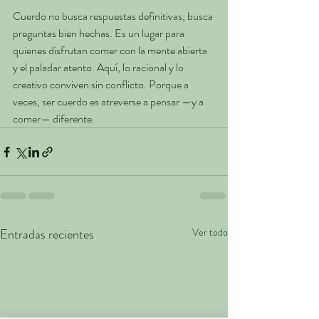
Cuerdo no busca respuestas definitivas, busca 
preguntas bien hechas. Es un lugar para 
quienes disfrutan comer con la mente abierta 
y el paladar atento. Aquí, lo racional y lo 
creativo conviven sin conflicto. Porque a 
veces, ser cuerdo es atreverse a pensar —y a 
comer— diferente.
Entradas recientes
Ver todo