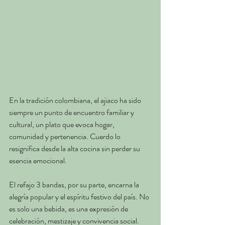
En la tradición colombiana, el ajiaco ha sido 
siempre un punto de encuentro familiar y 
cultural, un plato que evoca hogar, 
comunidad y pertenencia. Cuerdo lo 
resignifica desde la alta cocina sin perder su 
esencia emocional.
El refajo 3 bandas, por su parte, encarna la 
alegría popular y el espíritu festivo del país. No 
es solo una bebida, es una expresión de 
celebración, mestizaje y convivencia social.