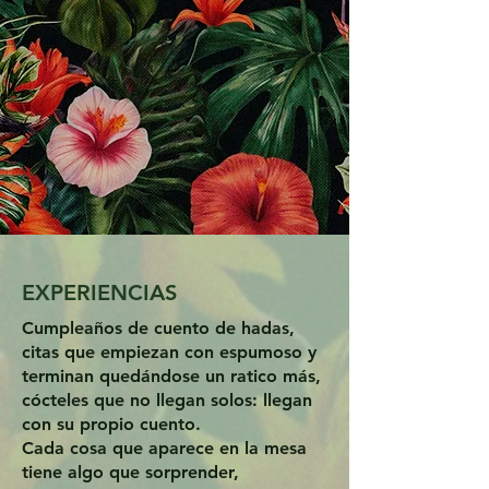
el lugar de otro, una presentación
altera lo esperado, y de
pronto, lo conocido vuelve a ser un
descubrimiento.
Menú
Blog
EXPERIENCIAS
Cumpleaños de cuento de hadas,
citas que empiezan con espumoso y
terminan quedándose un ratico más,
cócteles que no llegan solos: llegan
con su propio cuento.
Cada cosa que aparece en la mesa
tiene algo que sorprender,