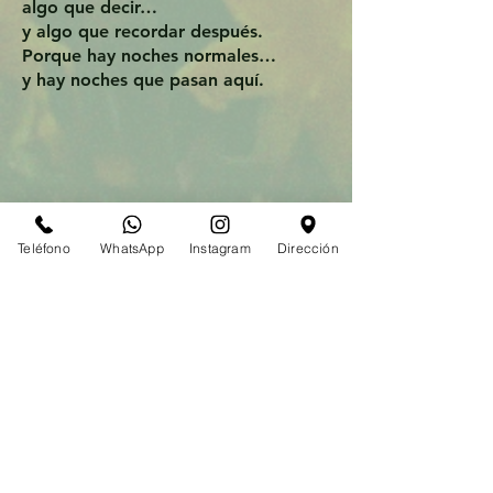
algo que decir…
y algo que recordar después.
Porque hay noches normales…
y hay noches que pasan aquí.
Teléfono
WhatsApp
Instagram
Dirección