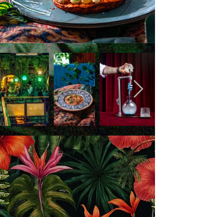
Tic tac, tic tac…
Aquí, las recetas Colombianas de la
abuela no desaparecen: se
transforman. Cambian de forma o
textura. Un ingrediente toma