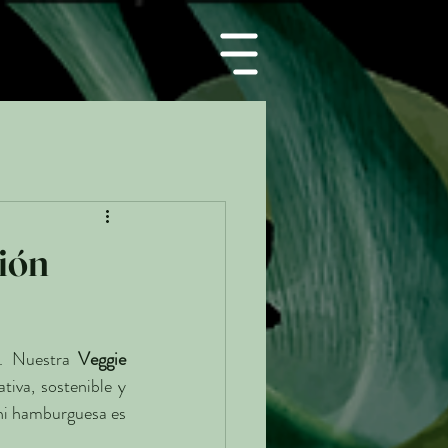
ión
. Nuestra 
Veggie 
iva, sostenible y 
ni hamburguesa es 