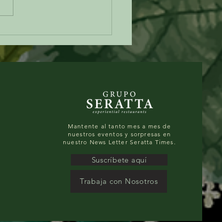
epa de choclo: un clásico
biano que siempre
ntra nuevas formas de
ender en Cuerdo
Mantente al tanto mes a mes de
nuestros eventos y sorpresas en
nuestro News Letter Seratta Times.
Suscríbete aquí
Trabaja con Nosotros