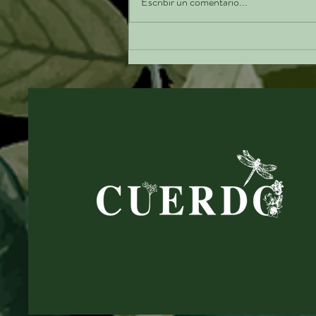
Escribir un comentario...
Colombia en evolución: Una
nueva forma de cocinar lo nuestro