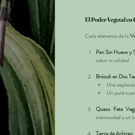
El Poder Vegetal en
Cada elemento de la 
Ve
Pan Sin Huevo y S
sabor ni calidad.
Brócoli en Dos Te
Una explosión
Un puré suav
Queso Feta Veg
cremosidad y un t
Tierra de Achiras: