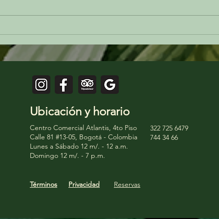
Cuando la tradición se vuelve
La ar
inspiración: la cocina colombiana
colom
vista desde Cuerdo
encue
sorpr
Ubicación y horario
Centro Comercial Atlantis, 4to Piso
322 725 6479
Calle 81 #13-05, Bogotá - Colombia
744 34 66
Lunes a Sábado 12 m/. - 12 a.m.
Domingo 12 m/. - 7 p.m.
Términos
Privacidad
Reservas