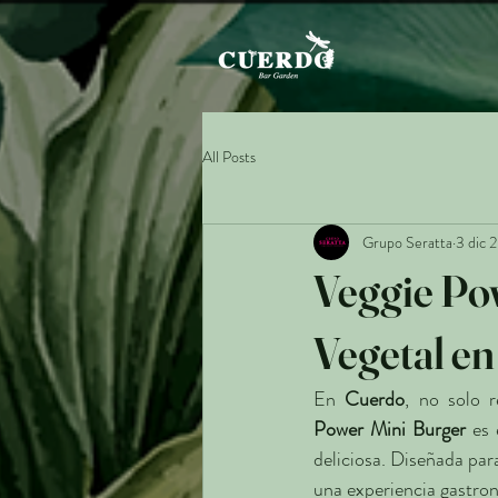
All Posts
Grupo Seratta
3 dic 
Veggie Po
Vegetal e
En 
Cuerdo
, no solo 
Power Mini Burger
 es 
deliciosa. Diseñada par
una experiencia gastron