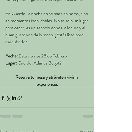
En Cuerdo, la noche no se mide en horas, sino 
en momentos inolvidables. No es solo un lugar 
para cenar, es un espacio donde la locura y el 
buen gusto van de la mano. ¿Estás listo para 
descubrirlo?
Fecha:
 Este viernes 28 de Febrero
Lugar: 
Cuerdo, Atlantis Bogotá
Reserva tu mesa y atrévete a vivir la 
experiencia.
Ver todo