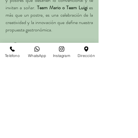
y postres que desafíen lo convencional y te 
inviten a soñar. 
Team Mario o Team Luigi
 es 
más que un postre, es una celebración de la 
creatividad y la innovación que define nuestra 
propuesta gastronómica.
📅 
Reserva tu mesa
 y únete a la aventura 
culinaria más divertida. ¿Serás parte del 
Team 
Teléfono
WhatsApp
Instagram
Dirección
Mario
 o del 
Team Luigi
?
 Ven y descúbrelo en 
Cuerdo
, donde la locura 
más cuerda te espera.
Cuerdo: Sabores que desafían la realidad.
 🕹️
🍴
RESERVA POCO CUERDA