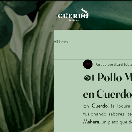
All Posts
Grupo Seratta
3 feb 
🍛 Pollo M
en Cuerd
En 
Cuerdo
, la locur
fusionando sabores, te
Mahara
, un plato que d