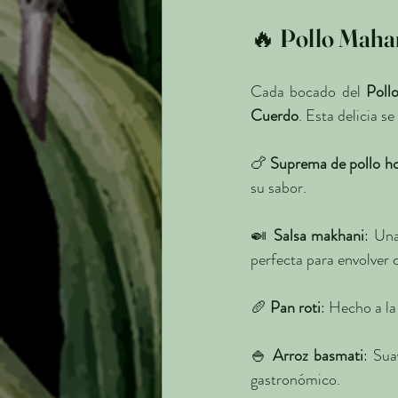
🔥 Pollo Mahara
Cada bocado del 
Poll
Cuerdo
. Esta delicia 
🍗 
Suprema de pollo h
su sabor.
🍛 
Salsa makhani
: Una
perfecta para envolver 
🥖 
Pan roti
: Hecho a la
🍚 
Arroz basmati
: Sua
gastronómico.