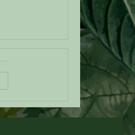
epa de choclo: un clásico
biano que siempre
ntra nuevas formas de
ender en Cuerdo