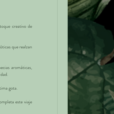
 es un homenaje a la cocina india, fusionado con el toque creativo de 
óticas que realzan 
cias aromáticas, 
idad.
ltima gota.
mpleta este viaje 