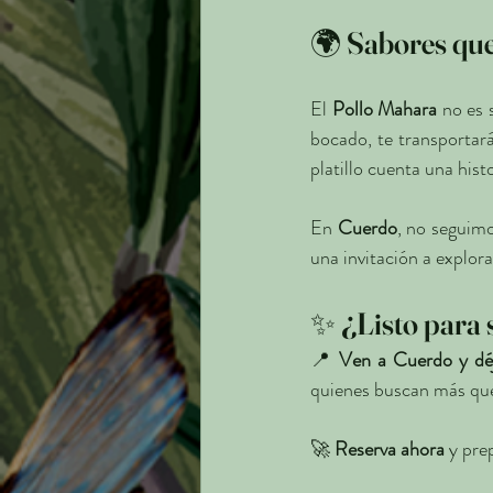
🌍 Sabores que
El 
Pollo Mahara
 no es 
bocado, te transportará
platillo cuenta una histo
En 
Cuerdo
, no seguimo
una invitación a explora
✨ ¿Listo para s
📍 
Ven a Cuerdo y déj
quienes buscan más que 
🚀 
Reserva ahora
 y pre