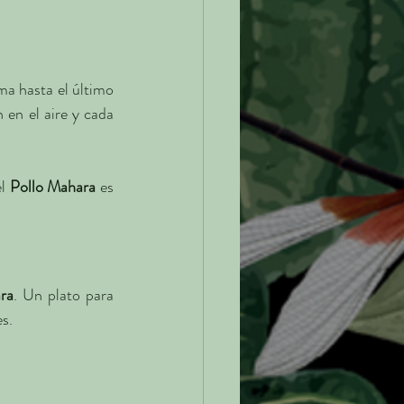
ma hasta el último 
 en el aire y cada 
l 
Pollo Mahara
 es 
ara
. Un plato para 
s.