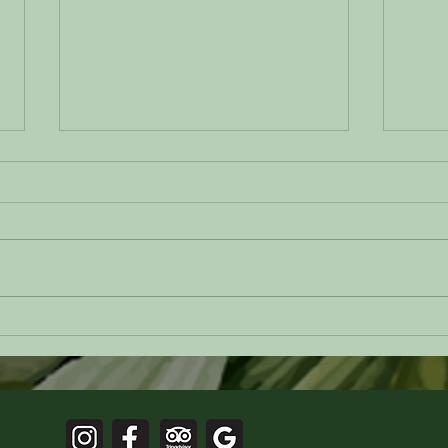
Cuando la tradición se vuelve
La ar
inspiración: la cocina colombiana
colom
vista desde Cuerdo
encue
sorpr