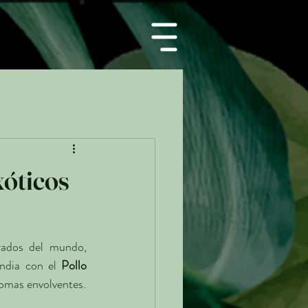
xóticos
rados del mundo, 
ndia con el 
Pollo 
romas envolventes.