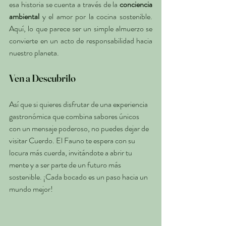
esa historia se cuenta a través de la 
conciencia 
ambiental
 y el amor por la cocina sostenible. 
Aquí, lo que parece ser un simple almuerzo se 
convierte en un acto de responsabilidad hacia 
nuestro planeta.
Ven a Descubrilo
Así que si quieres disfrutar de una experiencia 
gastronómica que combina sabores únicos 
con un mensaje poderoso, no puedes dejar de 
visitar Cuerdo. El Fauno te espera con su 
locura más cuerda, invitándote a abrir tu 
mente y a ser parte de un futuro más 
sostenible. ¡Cada bocado es un paso hacia un 
mundo mejor!