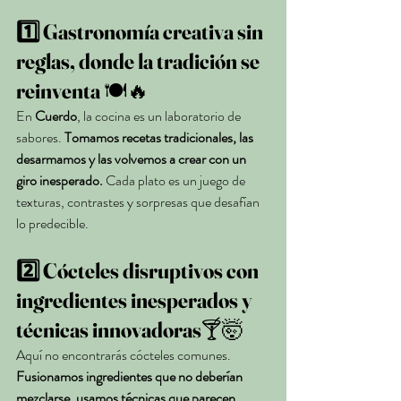
1️⃣ Gastronomía creativa sin 
reglas, donde la tradición se 
reinventa
 🍽️🔥
En 
Cuerdo
, la cocina es un laboratorio de 
sabores. 
Tomamos recetas tradicionales, las 
desarmamos y las volvemos a crear con un 
giro inesperado.
 Cada plato es un juego de 
texturas, contrastes y sorpresas que desafían 
lo predecible.
2️⃣ Cócteles disruptivos con 
ingredientes inesperados y 
técnicas innovadoras
🍸🤯
Aquí no encontrarás cócteles comunes. 
Fusionamos ingredientes que no deberían 
mezclarse, usamos técnicas que parecen 