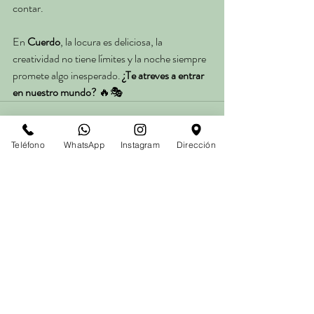
contar.
En 
Cuerdo
, la locura es deliciosa, la 
creatividad no tiene límites y la noche siempre 
promete algo inesperado. 
¿Te atreves a entrar 
en nuestro mundo?
 🔥🎭
Teléfono
WhatsApp
Instagram
Dirección
Entradas recientes
Ver todo