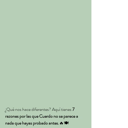
¿Qué nos hace diferentes? Aquí tienes 
7 
razones por las que Cuerdo no se parece a 
nada que hayas probado antes.
🔥🍽️