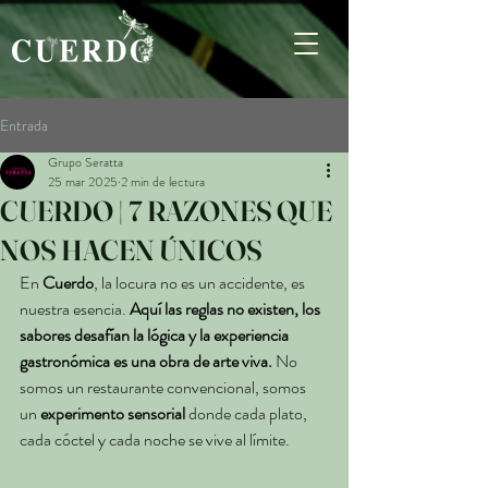
Entrada
Grupo Seratta
25 mar 2025
2 min de lectura
CUERDO | 7 RAZONES QUE
NOS HACEN ÚNICOS
En 
Cuerdo
, la locura no es un accidente, es 
nuestra esencia. 
Aquí las reglas no existen, los 
sabores desafían la lógica y la experiencia 
gastronómica es una obra de arte viva.
 No 
somos un restaurante convencional, somos 
un 
experimento sensorial
 donde cada plato, 
cada cóctel y cada noche se vive al límite.