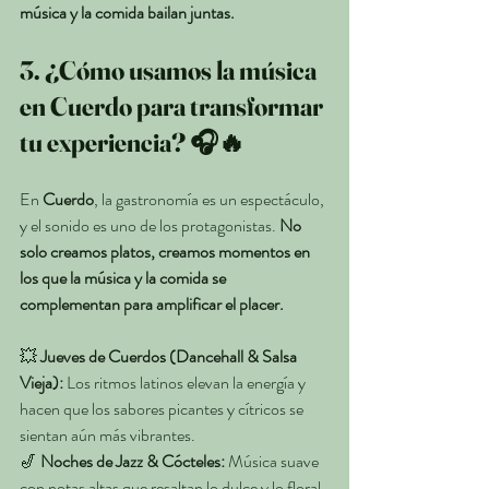
música y la comida bailan juntas.
3. ¿Cómo usamos la música 
en Cuerdo para transformar 
tu experiencia? 🎧🔥
En 
Cuerdo
, la gastronomía es un espectáculo, 
y el sonido es uno de los protagonistas. 
No 
solo creamos platos, creamos momentos en 
los que la música y la comida se 
complementan para amplificar el placer.
💥 
Jueves de Cuerdos (Dancehall & Salsa 
Vieja):
 Los ritmos latinos elevan la energía y 
hacen que los sabores picantes y cítricos se 
sientan aún más vibrantes.
🎷 
Noches de Jazz & Cócteles:
 Música suave 
con notas altas que resaltan lo dulce y lo floral 