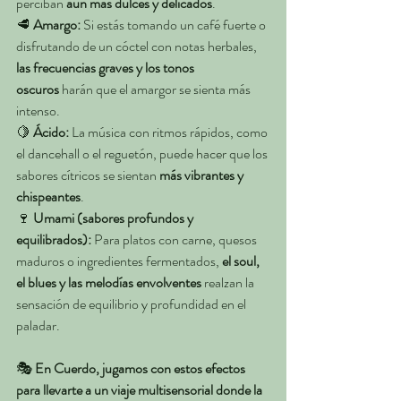
perciban 
aún más dulces y delicados
.
🥩 
Amargo:
 Si estás tomando un café fuerte o 
disfrutando de un cóctel con notas herbales, 
las frecuencias graves y los tonos 
oscuros
 harán que el amargor se sienta más 
intenso.
🍋 
Ácido:
 La música con ritmos rápidos, como 
el dancehall o el reguetón, puede hacer que los 
sabores cítricos se sientan 
más vibrantes y 
chispeantes
.
🍷 
Umami (sabores profundos y 
equilibrados):
 Para platos con carne, quesos 
maduros o ingredientes fermentados, 
el soul, 
el blues y las melodías envolventes
 realzan la 
sensación de equilibrio y profundidad en el 
paladar.
🎭 
En Cuerdo, jugamos con estos efectos 
para llevarte a un viaje multisensorial donde la 