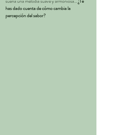
suena una melodía suave y armoniosa… 
¿Te 
has dado cuenta de cómo cambia la 
percepción del sabor?