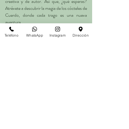
creativa y de autor. Así que, ¿qué esperas? 
Atrévete a descubrir la magia de los cócteles de 
Cuerdo, donde cada trago es una nueva 
aventura.
Teléfono
WhatsApp
Instagram
Dirección
RESERVA AHORA
Entradas recientes
Ver todo